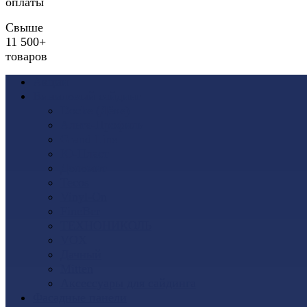
оплаты
Свыше
11 500+
товаров
Акции
Виниловый сайдинг
Docke (Дёке)
Альта-Профиль
Grand Line
Ю-Пласт
Доломит
Tecos
Vinyl-On
FineBer
ТЕХНОНИКОЛЬ
VOX
Дачный
Mitten
Аксессуары для сайдинга
Фасадные панели