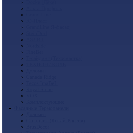
Docke (Дёке)
Альта-Профиль
Grand Line
Ю-Пласт
GrandLine Я-фасад
SteinDorf
АЭЛИТ
Nordside
FineBer
Т-сайдинг (Техоснастка)
ТЕХНОНИКОЛЬ
Доломит
Canada Ridge
Tecos ImaBeL
Royal Stone
VOX
Комплектующие
Фасадные Термопанели
Доломит
Стенолит (Китай-Россия)
BrusDecor