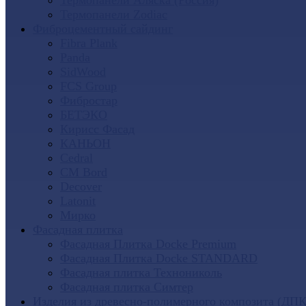
Термопанели Аляска (Россия)
Термопанели Zodiac
Фиброцементный сайдинг
Fibra Plank
Panda
SidWood
FCS Group
Фибростар
БЕТЭКО
Кирисс Фасад
КАНЬОН
Cedral
CM Bord
Decover
Latonit
Мирко
Фасадная плитка
Фасадная Плитка Docke Premium
Фасадная Плитка Docke STANDARD
Фасадная плитка Технониколь
Фасадная плитка Симтер
Изделия из древесно-полимерного композита (ДПК