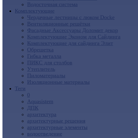
Водосточная система
Комплектующие
Чердачные лестницы с люком Docke
Вентиляционные решётки
Фасадные Аксессуары Доломит декор
Комплектующие Эконом для Сайдинга
Комплектующие для cайдинга Элит
Обрешетка
Гибка металла
ПИКС для столбов
Утеплитель
Пиломатериалы
Изоляционные материалы
Теги
0
Aquasistem
ДПК
архитектура
архитектурные решения
архитектурные элементы
водоотведение