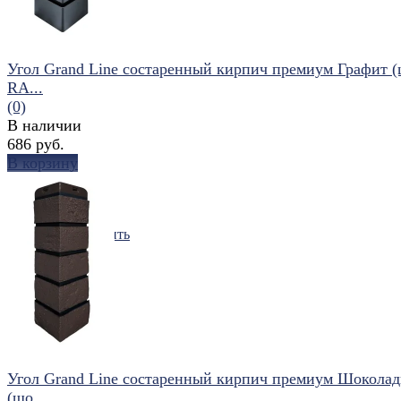
Угол Grand Line состаренный кирпич премиум Графит 
RA...
(0)
В наличии
686 руб.
В корзину
избранное
сравнить
Угол Grand Line состаренный кирпич премиум Шокола
(шо...