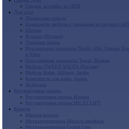
Грядки ДПК
Грядки, клумбы, из ДПК
Для сада
Подвесные кресла
Комплекты мебели с диванами из ротанга AF
Шатры
B:rattan (Италия)
Уличные зонты
Итальянские шезлонги Nardi: Alfa, Omega Tro
и Eden
Пластиковые шезлонги Tweet, Brattan
Мебель TWEET/YALTA (Россия)
Мебель Keter, Allibert, Jardin
Комплекты для кафе, баров.
Хозблоки
Регулируемые опоры
Регулируемые опоры Kronex
Регулируемые опоры HILST LIFT
Кровля
Мягкая кровля
Металлочерепица Металл профиль
Металлочерепица Grand Line