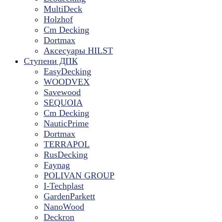
MultiDeck
Holzhof
Cm Decking
Dortmax
Аксесуары HILST
Ступени ДПК
EasyDecking
WOODVEX
Savewood
SEQUOIA
Cm Decking
NauticPrime
Dortmax
TERRAPOL
RusDecking
Faynag
POLIVAN GROUP
I-Techplast
GardenParkett
NanoWood
Deckron