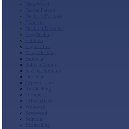
NanoWood
GardenParkett
Deckart (Россия)
Доломит
Deckron/Darvolex
EasyDecking
Latitudo
Legro Ultra
Altay Decking
Bruggan
Polivan Group
Faynag Premium
OutDoor
ДеревоПласт
RusDecking
Terrapol
GrinderDeco
Woodvex
Savewood
Sequoia
Ecodecking