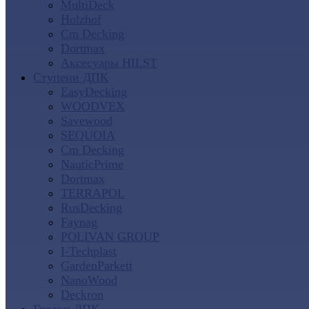
MultiDeck
Holzhof
Cm Decking
Dortmax
Аксесуары HILST
Ступени ДПК
EasyDecking
WOODVEX
Savewood
SEQUOIA
Cm Decking
NauticPrime
Dortmax
TERRAPOL
RusDecking
Faynag
POLIVAN GROUP
I-Techplast
GardenParkett
NanoWood
Deckron