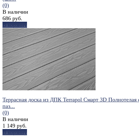
(0)
В наличии
686 руб.
В корзину
избранное
сравнить
Террасная доска из ДПК Terrapol Смарт 3D Полнотелая 
паз...
(0)
В наличии
1 149 руб.
В корзину