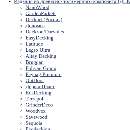
Изделия из древесно-полимерного композита (ДПК
NanoWood
GardenParkett
Deckart (Россия)
Доломит
Deckron/Darvolex
EasyDecking
Latitudo
Legro Ultra
Altay Decking
Bruggan
Polivan Group
Faynag Premium
OutDoor
ДеревоПласт
RusDecking
Terrapol
GrinderDeco
Woodvex
Savewood
Sequoia
Ecodecking