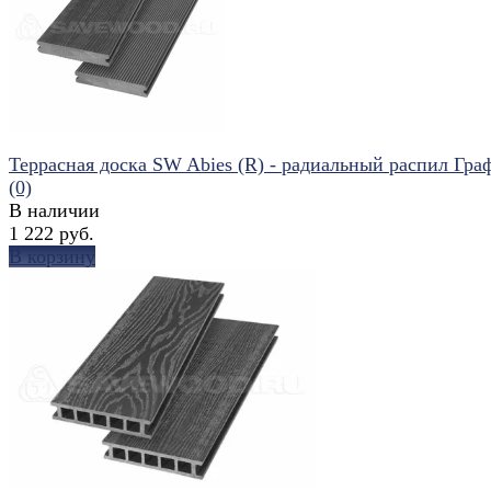
избранное
сравнить
Террасная доска SW Abies (R) - радиальный распил Гра
(0)
В наличии
1 222 руб.
В корзину
избранное
сравнить