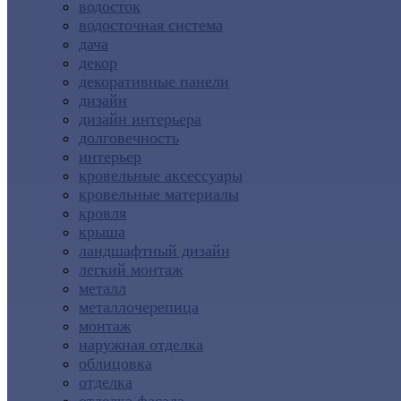
водосток
водосточная система
дача
декор
декоративные панели
дизайн
дизайн интерьера
долговечность
интерьер
кровельные аксессуары
кровельные материалы
кровля
крыша
ландшафтный дизайн
легкий монтаж
металл
металлочерепица
монтаж
наружная отделка
облицовка
отделка