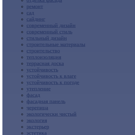
отделка фасада
ремонт
сад
сайдинг
современный дизайн
современный стиль
стильный дизайн
строительные материалы
строительство
теплоизоляция
террасная доска
устойчивость
устойчивость к влаге
устойчивость к погоде
утепление
фасад
фасадная панель
черепица
экологически чистый
экология
экстерьер
эстетика