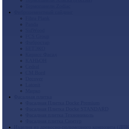
Термопанели Аляска (Россия)
Термопанели Zodiac
Фиброцементный сайдинг
Fibra Plank
Panda
SidWood
FCS Group
Фибростар
БЕТЭКО
Кирисс Фасад
КАНЬОН
Cedral
CM Bord
Decover
Latonit
Мирко
Фасадная плитка
Фасадная Плитка Docke Premium
Фасадная Плитка Docke STANDARD
Фасадная плитка Технониколь
Фасадная плитка Симтер
Изделия из древесно-полимерного композита (ДПК