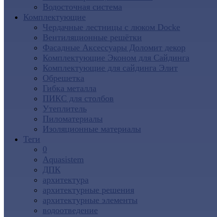
Водосточная система
Комплектующие
Чердачные лестницы с люком Docke
Вентиляционные решётки
Фасадные Аксессуары Доломит декор
Комплектующие Эконом для Сайдинга
Комплектующие для cайдинга Элит
Обрешетка
Гибка металла
ПИКС для столбов
Утеплитель
Пиломатериалы
Изоляционные материалы
Теги
0
Aquasistem
ДПК
архитектура
архитектурные решения
архитектурные элементы
водоотведение