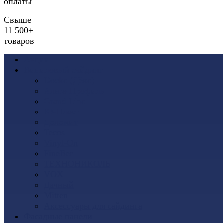
оплаты
Свыше
11 500+
товаров
Акции
Виниловый сайдинг
Docke (Дёке)
Альта-Профиль
Grand Line
Ю-Пласт
Доломит
Tecos
Vinyl-On
FineBer
ТЕХНОНИКОЛЬ
VOX
Дачный
Mitten
Аксессуары для сайдинга
Фасадные панели