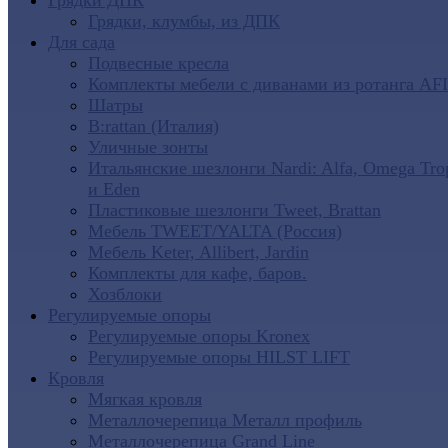
Грядки ДПК
Грядки, клумбы, из ДПК
Для сада
Подвесные кресла
Комплекты мебели с диванами из ротанга AF
Шатры
B:rattan (Италия)
Уличные зонты
Итальянские шезлонги Nardi: Alfa, Omega Tro
и Eden
Пластиковые шезлонги Tweet, Brattan
Мебель TWEET/YALTA (Россия)
Мебель Keter, Allibert, Jardin
Комплекты для кафе, баров.
Хозблоки
Регулируемые опоры
Регулируемые опоры Kronex
Регулируемые опоры HILST LIFT
Кровля
Мягкая кровля
Металлочерепица Металл профиль
Металлочерепица Grand Line