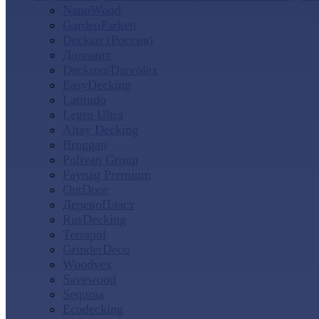
NanoWood
GardenParkett
Deckart (Россия)
Доломит
Deckron/Darvolex
EasyDecking
Latitudo
Legro Ultra
Altay Decking
Bruggan
Polivan Group
Faynag Premium
OutDoor
ДеревоПласт
RusDecking
Terrapol
GrinderDeco
Woodvex
Savewood
Sequoia
Ecodecking