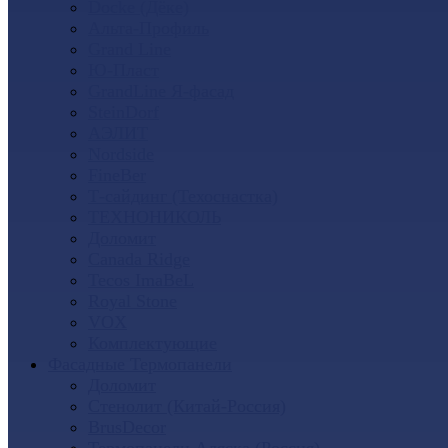
Docke (Дёке)
Альта-Профиль
Grand Line
Ю-Пласт
GrandLine Я-фасад
SteinDorf
АЭЛИТ
Nordside
FineBer
Т-сайдинг (Техоснастка)
ТЕХНОНИКОЛЬ
Доломит
Canada Ridge
Tecos ImaBeL
Royal Stone
VOX
Комплектующие
Фасадные Термопанели
Доломит
Стенолит (Китай-Россия)
BrusDecor