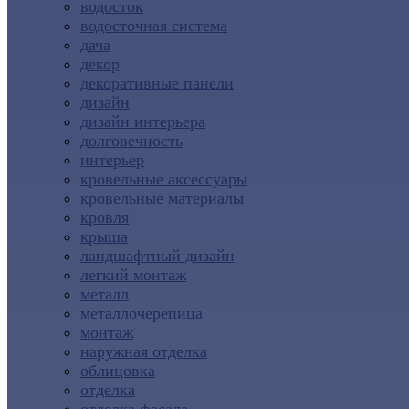
водосток
водосточная система
дача
декор
декоративные панели
дизайн
дизайн интерьера
долговечность
интерьер
кровельные аксессуары
кровельные материалы
кровля
крыша
ландшафтный дизайн
легкий монтаж
металл
металлочерепица
монтаж
наружная отделка
облицовка
отделка