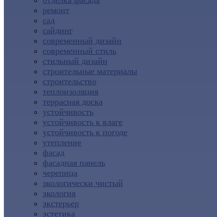
отделка фасада
ремонт
сад
сайдинг
современный дизайн
современный стиль
стильный дизайн
строительные материалы
строительство
теплоизоляция
террасная доска
устойчивость
устойчивость к влаге
устойчивость к погоде
утепление
фасад
фасадная панель
черепица
экологически чистый
экология
экстерьер
эстетика