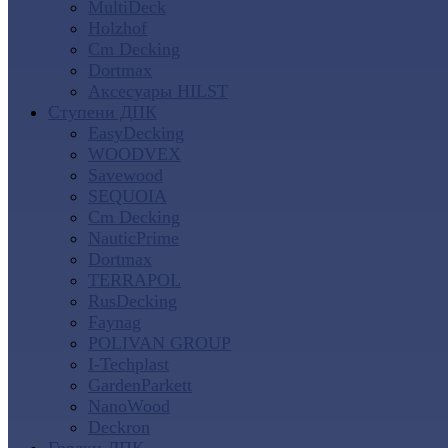
MultiDeck
Holzhof
Cm Decking
Dortmax
Аксесуары HILST
Ступени ДПК
EasyDecking
WOODVEX
Savewood
SEQUOIA
Cm Decking
NauticPrime
Dortmax
TERRAPOL
RusDecking
Faynag
POLIVAN GROUP
I-Techplast
GardenParkett
NanoWood
Deckron