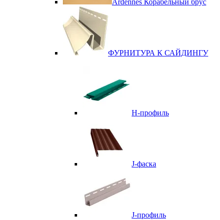
Ardennes Корабельный брус
ФУРНИТУРА К САЙДИНГУ
Н-профиль
J-фаска
J-профиль