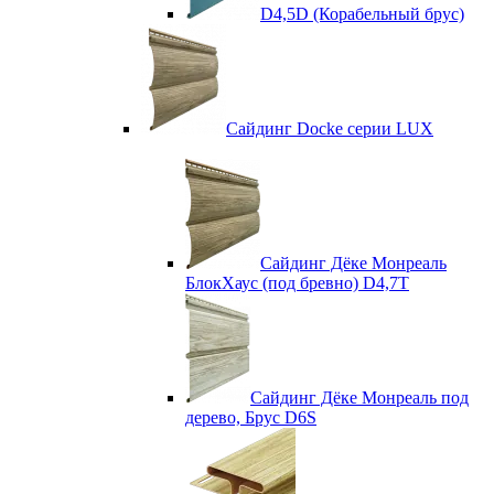
D4,5D (Корабельный брус)
Сайдинг Docke серии LUX
Сайдинг Дёке Монреаль
БлокХаус (под бревно) D4,7T
Сайдинг Дёке Монреаль под
дерево, Брус D6S