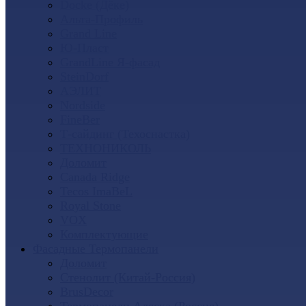
Docke (Дёке)
Альта-Профиль
Grand Line
Ю-Пласт
GrandLine Я-фасад
SteinDorf
АЭЛИТ
Nordside
FineBer
Т-сайдинг (Техоснастка)
ТЕХНОНИКОЛЬ
Доломит
Canada Ridge
Tecos ImaBeL
Royal Stone
VOX
Комплектующие
Фасадные Термопанели
Доломит
Стенолит (Китай-Россия)
BrusDecor