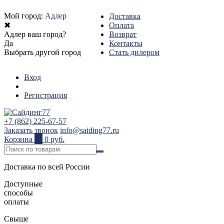
Мой город:
Адлер
Доставка
✖
Оплата
Адлер ваш город?
Возврат
Да
Контакты
Выбрать другой город
Стать дилером
Вход
Регистрация
+7 (862) 225-67-57
Заказать звонок
info@saiding77.ru
Корзина
0
0 руб.
Доставка по всей России
Доступные
способы
оплаты
Свыше